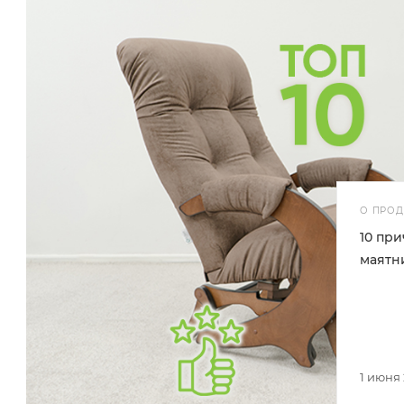
О ПРОД
10 при
маятни
1 июня