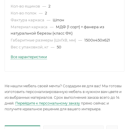
Кол-во ящиков
—
2
Кол-во полок
—
2
Фактура каркаса
—
Шпон
Материал каркаса
—
МДФ (1 сорт) + фанера из
натуральной березы (класс ФК)
Габаритные размеры (ШхГхВ, мм)
—
1500x450x621
Вес с упаковкой, кг
—
50
Все характеристики
Не нашли мебель своей мечты? Создадим ее для вас! Мы готовы
изготовить персонализированную мебель в нужном вам цвете и
из выбранных материалов. Срок выполнения заказа всего до 14
дней.
Перейдите к персональному заказу
прямо сейчас и
получите идеальное решение для вашего интерьера.