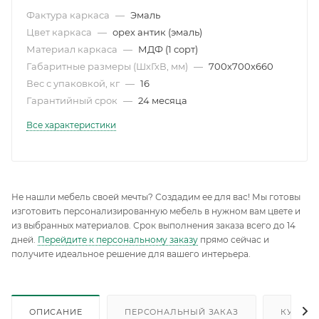
Фактура каркаса
—
Эмаль
Цвет каркаса
—
орех антик (эмаль)
Материал каркаса
—
МДФ (1 сорт)
Габаритные размеры (ШхГхВ, мм)
—
700х700х660
Вес с упаковкой, кг
—
16
Гарантийный срок
—
24 месяца
Все характеристики
Не нашли мебель своей мечты? Создадим ее для вас! Мы готовы
изготовить персонализированную мебель в нужном вам цвете и
из выбранных материалов. Срок выполнения заказа всего до 14
дней.
Перейдите к персональному заказу
прямо сейчас и
получите идеальное решение для вашего интерьера.
ОПИСАНИЕ
ПЕРСОНАЛЬНЫЙ ЗАКАЗ
КУПИТЬ