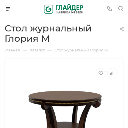
Стол журнальный
Глория М
—
—
Главная
Каталог
Стол журнальный Глория М